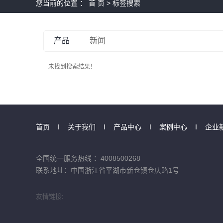
您当前的位置 ：
首 页
> 标签搜索
产品
新闻
未找到搜索结果！
首页
I
关于我们
I
产品中心
I
案例中心
I
企业
全国统一服务热线 ：4008500268
联系地址：中国浙江省平湖市新仓镇仓庆路1号
友情链接: