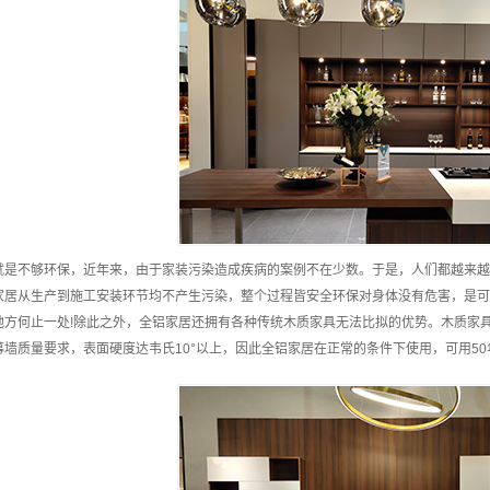
就是不够环保，近年来，由于家装污染造成疾病的案例不在少数。于是，人们都越来越
家居从生产到施工安装环节均不产生污染，整个过程皆安全环保对身体没有危害，是可
地方何止一处!除此之外，全铝家居还拥有各种传统木质家具无法比拟的优势。木质家
幕墙质量要求，表面硬度达韦氏10°以上，因此全铝家居在正常的条件下使用，可用5