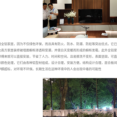
用全铝家居，因为不仅绿色环保，而且具有防火、防水、防潮、防蛀等突出优点。它已
免南方家居装修被墙面橱柜渗透和受潮，并使白天变暖而形成的橱柜发霉。此外全铝家
师傅来就可以直接安装，节省了人力、时间和空间。且易擦洗不变形，表面坚固，可直
涂颜色处理，它们由各种铝型材组成，设计合理，安装方便。结构设计合理，层合板间
甲醛超标，对环境不环保。长期生活在这种环境中的人会出现中毒的可能性