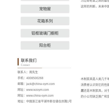
为过街老鼠之后的最
这样的判断，未来中
宠物屋
花箱系列
铝框玻璃门橱柜
阳台柜
联系我们
Contact
联系人：周先生
手机：4008500268
木制家具是人类几千
邮箱：jack@china-oym.com
消费者认识到它的性
网址：
www.wzoym.com
居
还是木制家具，对
网址：www.china-oym.com
的小公司缺乏推广和
地址：中国浙江省平湖市新仓镇仓庆路1号