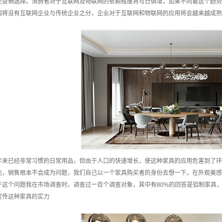
佳营销选择。消费者对于互联网及物联网的依赖程度将与日俱增，如果不向着这个趋势
国将没有互联网企业与传统企业之分，企业对于互联网和物联网的应用将会越来越成熟
年来已经非常习惯的日常用品，但由于人口的快速增长，使这种家具的应用危害到了环
能，销售根本不会成为问题，我们自己以一个家具购买者的身份去想一下，在外观美感
于这个问题我在市场调查时，调查过一百个调查对象，其中有80%的回答是铝制家具
宣传这种家具的实力