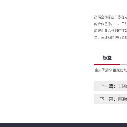
高档全铝家居厂家在
的合作意愿。二、三
商跟企业合作则往往
二、三线品牌进行长
标签
徐州优质全铝家居
上一篇：
上饶
下一篇：
南通